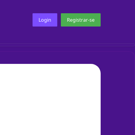
Login
Registrar-se