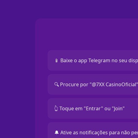
📱 Baixe o app Telegram no seu disp
🔍 Procure por "@7XX CasinoOficial
👆 Toque em "Entrar" ou "Join"
🔔 Ative as notificações para não p