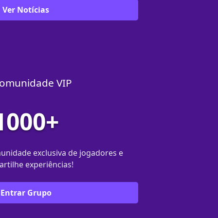
Ver Notícias
Comunidade VIP
1000+
unidade exclusiva de jogadores e
rtilhe experiências!
Entrar Grupo