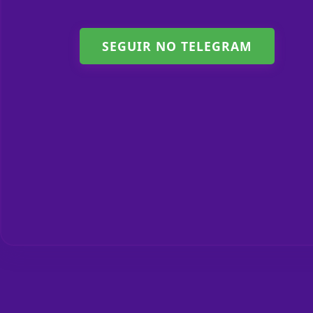
SEGUIR NO TELEGRAM