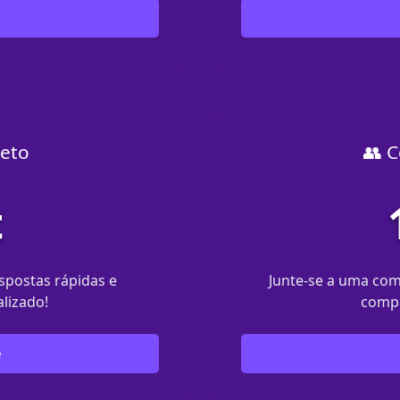
reto
👥 
t
espostas rápidas e
Junte-se a uma com
lizado!
compa
e