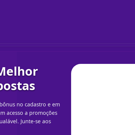
 Melhor
postas
 bônus no cadastro e em
tem acesso a promoções
ualável. Junte-se aos