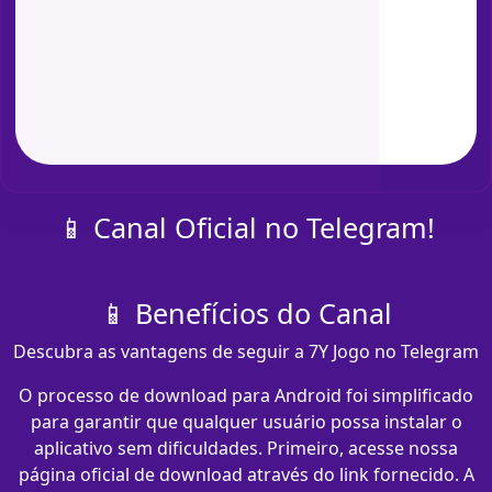
📱 Canal Oficial no Telegram!
📱 Benefícios do Canal
Descubra as vantagens de seguir a 7Y Jogo no Telegram
O processo de download para Android foi simplificado
para garantir que qualquer usuário possa instalar o
aplicativo sem dificuldades. Primeiro, acesse nossa
página oficial de download através do link fornecido. A