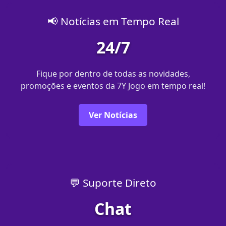
📢 Notícias em Tempo Real
24/7
Fique por dentro de todas as novidades,
promoções e eventos da 7Y Jogo em tempo real!
Ver Notícias
💬 Suporte Direto
Chat