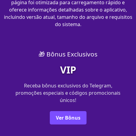
página foi otimizada para carregamento rápido e
oferece informações detalhadas sobre o aplicativo,
incluindo versão atual, tamanho do arquivo e requisitos
do sistema.
🎁 Bônus Exclusivos
VIP
Receba bônus exclusivos do Telegram,
promoções especiais e códigos promocionais
únicos!
Ver Bônus